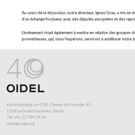
Au cours de la discussion, notre directeur, Ignasi Grau, a mis en é
d’un échange fructueux avec des députés européens et des repr
L’événement visait également à mettre en relation des groupes de r
prometteuses, qui, nous l’espérons, serviront à améliorer notre tr
Kyoto Building c/o COE, Chemin du Pommier 42,
1218 Le Grand Saconnex, Suisse
Tél. +41 22 789 29 49
oidel@oidel.org