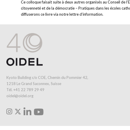
Ce colloque faisait suite à deux autres organisés au Conseil de l
citoyenneté et de la démocratie – Pratiques dans les écoles catho
diffuserons ce livre via notre lettre d’information.
Kyoto Building c/o COE, Chemin du Pommier 42,
1218 Le Grand Saconnex, Suisse
Tél. +41 22 789 29 49
oidel@oidel.org