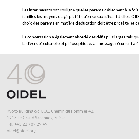
Les intervenants ont souligné que les parents détiennent à la foi
familles les moyens d’agir plutôt qu’en se substituant à elles. OI
choix des parents en matière d’éducation doit être protégé, et de
La conversation a également abordé des défis plus larges tels qu
la diversité culturelle et philosophique. Un message récurrent a ét
Kyoto Building c/o COE, Chemin du Pommier 42,
1218 Le Grand Saconnex, Suisse
Tél. +41 22 789 29 49
oidel@oidel.org