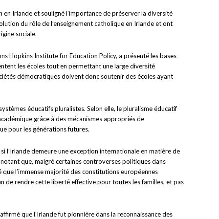
 en Irlande et souligné l’importance de préserver la diversité
lution du rôle de l’enseignement catholique en Irlande et ont
igine sociale.
hns Hopkins Institute for Education Policy, a présenté les bases
entent les écoles tout en permettant une large diversité
ociétés démocratiques doivent donc soutenir des écoles ayant
tèmes éducatifs pluralistes. Selon elle, le pluralisme éducatif
ence académique grâce à des mécanismes appropriés de
que pour les générations futures.
r si l’Irlande demeure une exception internationale en matière de
ve, notant que, malgré certaines controverses politiques dans
né que l’immense majorité des constitutions européennes
e rendre cette liberté effective pour toutes les familles, et pas
affirmé que l’Irlande fut pionnière dans la reconnaissance des