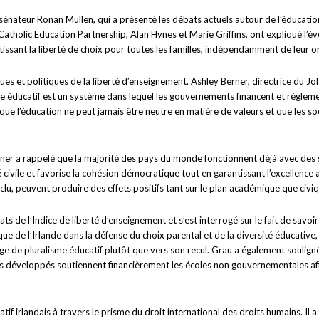
énateur Ronan Mullen, qui a présenté les débats actuels autour de l’éducation
tholic Education Partnership, Alan Hynes et Marie Griffins, ont expliqué l’évo
ntissant la liberté de choix pour toutes les familles, indépendamment de leur or
ues et politiques de la liberté d’enseignement. Ashley Berner, directrice du Jo
sme éducatif est un système dans lequel les gouvernements financent et réglem
ue l’éducation ne peut jamais être neutre en matière de valeurs et que les s
er a rappelé que la majorité des pays du monde fonctionnent déjà avec des sys
été civile et favorise la cohésion démocratique tout en garantissant l’excell
clu, peuvent produire des effets positifs tant sur le plan académique que civi
s de l’Indice de liberté d’enseignement et s’est interrogé sur le fait de savoi
orique de l’Irlande dans la défense du choix parental et de la diversité éducati
age de pluralisme éducatif plutôt que vers son recul. Grau a également soulig
développés soutiennent financièrement les écoles non gouvernementales afin d
rlandais à travers le prisme du droit international des droits humains. Il a 