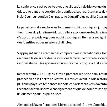
La conférence s’est ouverte avec une allocution de bienvenue du s
éducative dans une société démocratique. Les représentants du Ca
insisté sur leur soutien à un paysage éducatif plus équilibré gara
Le panel central a exploré les fondements philosophiques, juridiq
théoriques du pluralisme éducatif. Elle a expliqué que le plurali
d’approches pédagogiques et philosophiques. Berner a souligné q
des identités et des missions distinctes.
S’appuyant sur des recherches comparatives internationales, Bern
reconnaît la diversité des besoins des familles, renforce la soci
responsabilité. Des systèmes pluralistes bien conçus, a-t-elle con
Représentant OIDEL, Ignasi Grau a présenté les principaux résultat
protection de la liberté éducative. Il a mis en avant le rôle hist
plusieurs pays, les tendances mondiales s’orientent vers davant
reconnaissent la liberté d’enseignement et que de nombreux pays 
uniquement pour les plus aisées.
Alexandre Magno Fernandes Moreira a examiné le système éducatif i