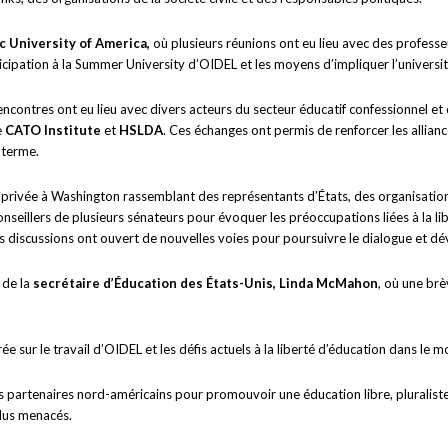
c University of America,
où plusieurs réunions ont eu lieu avec des profess
cipation à la Summer University d’OIDEL et les moyens d’impliquer l’universi
ncontres ont eu lieu avec divers acteurs du secteur éducatif confessionnel et
e
CATO Institute
et
HSLDA
. Ces échanges ont permis de renforcer les allian
 terme.
on privée à Washington rassemblant des représentants d’États, des organisati
nseillers de plusieurs sénateurs pour évoquer les préoccupations liées à la lib
s discussions ont ouvert de nouvelles voies pour poursuivre le dialogue et dé
 de la
secrétaire d’Éducation des États-Unis, Linda McMahon
, où une brè
rée sur le travail d’OIDEL et les défis actuels à la liberté d’éducation dans le 
 partenaires nord-américains pour promouvoir une éducation libre, pluraliste e
plus menacés.