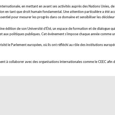
internationale, en mettant en avant ses activités auprès des Nations Unies, d
n en tant que droit humain fondamental. Une attention particulière a été accor
ssentiel pour mesurer les progrès dans ce domaine et sensibiliser les décideurs
e édition de son Université d’Été, un espace de formation et de dialogue qui 
n et aux politiques publiques. Cet événement s’impose chaque année comme un 
ité le Parlement européen, où ils ont réfléchi au rôle des institutions europé
nt à collaborer avec des organisations internationales comme le CEEC afin de