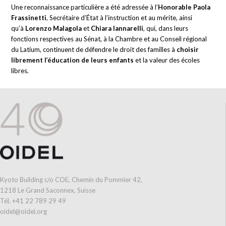
Une reconnaissance particulière a été adressée à l’
Honorable Paola
Frassinetti
, Secrétaire d’État à l’instruction et au mérite, ainsi
qu’à
Lorenzo Malagola
et
Chiara Iannarelli
, qui, dans leurs
fonctions respectives au Sénat, à la Chambre et au Conseil régional
du Latium, continuent de défendre le droit des familles à
choisir
librement l’éducation de leurs enfants
et la valeur des écoles
libres.
Kyoto Building c/o COE, Chemin du Pommier 42,
1218 Le Grand Saconnex, Suisse
Tél. +41 22 789 29 49
oidel@oidel.org