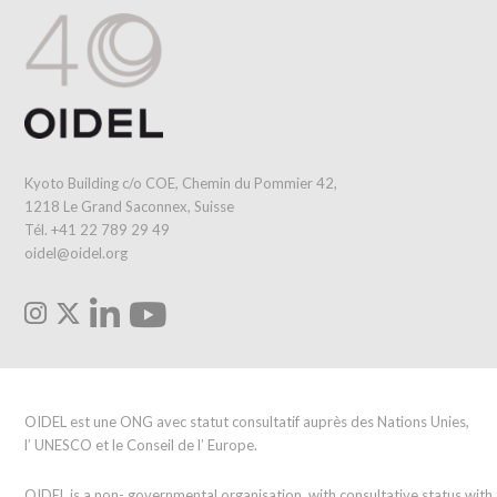
Kyoto Building c/o COE, Chemin du Pommier 42,
1218 Le Grand Saconnex, Suisse
Tél. +41 22 789 29 49
oidel@oidel.org
OIDEL est une ONG avec statut consultatif auprès des Nations Unies,
l’ UNESCO et le Conseil de l’ Europe.
OIDEL is a non- governmental organisation, with consultative status wit