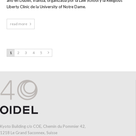
año en Dublín, Irlanda, organizada por la Law School y la Religious
Liberty Clinic de la University of Notre Dame.
read more
1
2
3
4
5
Kyoto Building c/o COE, Chemin du Pommier 42,
1218 Le Grand Saconnex, Suisse