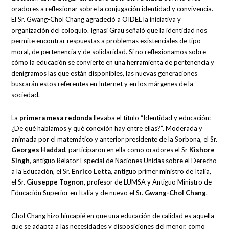
oradores a reflexionar sobre la conjugación identidad y convivencia.
El Sr. Gwang-Chol Chang agradeció a OIDEL la iniciativa y
organización del coloquio. Ignasi Grau señaló que la identidad nos
permite encontrar respuestas a problemas existenciales de tipo
moral, de pertenencia y de solidaridad. Si no reflexionamos sobre
cómo la educación se convierte en una herramienta de pertenencia y
denigramos las que están disponibles, las nuevas generaciones
buscarán estos referentes en Internet y en los márgenes de la
sociedad.
La
primera mesa redonda
llevaba el título “Identidad y educación:
¿De qué hablamos y qué conexión hay entre ellas?”. Moderada y
animada por el matemático y anterior presidente de la Sorbona, el Sr.
Georges Haddad
, participaron en ella como oradores el Sr
Kishore
Singh
, antiguo Relator Especial de Naciones Unidas sobre el Derecho
a la Educación, el Sr.
Enrico Letta
, antiguo primer ministro de Italia,
el Sr.
Giuseppe Tognon
, profesor de LUMSA y Antiguo Ministro de
Educación Superior en Italia y de nuevo el Sr.
Gwang-Chol Chang
.
Chol Chang hizo hincapié en que una educación de calidad es aquella
que se adapta a las necesidades y disposiciones del menor, como