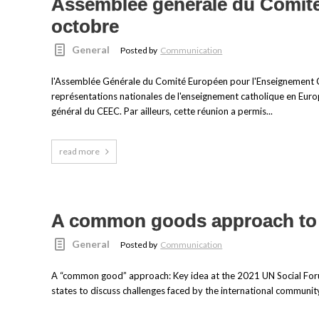
Assemblée générale du Comité 
octobre
General
Posted by
Communication
l'Assemblée Générale du Comité Européen pour l'Enseignement Cath
représentations nationales de l'enseignement catholique en Europ
général du CEEC. Par ailleurs, cette réunion a permis...
read more
A common goods approach to e
General
Posted by
Communication
A “common good” approach: Key idea at the 2021 UN Social Forum
states to discuss challenges faced by the international community