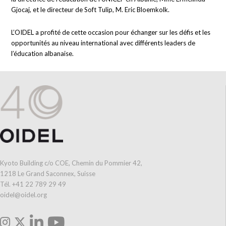
Gjocaj, et le directeur de Soft Tulip, M. Eric Bloemkolk.
L’OIDEL a profité de cette occasion pour échanger sur les défis et les
opportunités au niveau international avec différents leaders de
l’éducation albanaise.
Kyoto Building c/o COE, Chemin du Pommier 42,
1218 Le Grand Saconnex, Suisse
Tél. +41 22 789 29 49
oidel@oidel.org