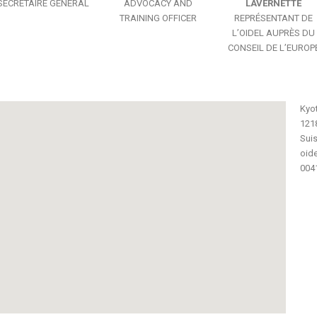
SECRÉTAIRE GÉNÉRAL
ADVOCACY AND
LAVERNETTE
TRAINING OFFICER
REPRÉSENTANT DE
L’OIDEL AUPRÈS DU
CONSEIL DE L’EUROP
Kyo
121
Sui
oid
004