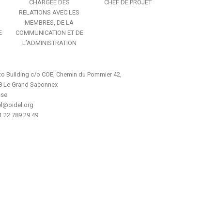
CHARGÉE DES
CHEF DE PROJET
RELATIONS AVEC LES
MEMBRES, DE LA
E
COMMUNICATION ET DE
L’ADMINISTRATION
to Building c/o COE, Chemin du Pommier 42,
8 Le Grand Saconnex
sse
el@oidel.org
1 22 789 29 49