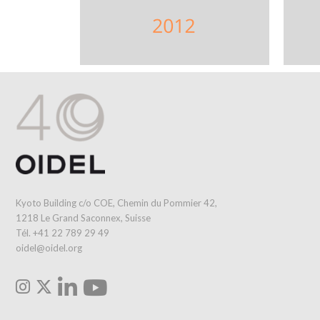
Kyoto Building c/o COE, Chemin du Pommier 42,
1218 Le Grand Saconnex, Suisse
Tél. +41 22 789 29 49
oidel@oidel.org