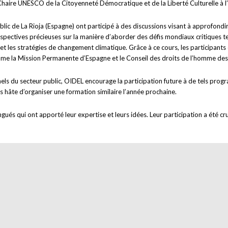
haire UNESCO de la Citoyenneté Démocratique et de la Liberté Culturelle à l’U
ublic de La Rioja (Espagne) ont participé à des discussions visant à approfon
pectives précieuses sur la manière d’aborder des défis mondiaux critiques tels 
 et les stratégies de changement climatique. Grâce à ce cours, les participan
mme la Mission Permanente d’Espagne et le Conseil des droits de l’homme des
nels du secteur public, OIDEL encourage la participation future à de tels p
s hâte d’organiser une formation similaire l’année prochaine.
gués qui ont apporté leur expertise et leurs idées. Leur participation a été 