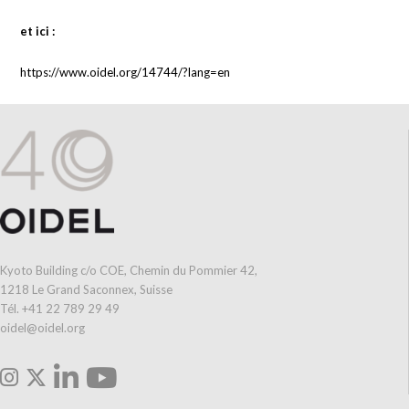
et ici :
https://www.oidel.org/14744/?lang=en
Kyoto Building c/o COE, Chemin du Pommier 42,
1218 Le Grand Saconnex, Suisse
Tél. +41 22 789 29 49
oidel@oidel.org