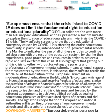
"Europe must ensure that the crisis linked to COVID
19 does not limit the fundamental right to education
or educational plurality"
OIDEL, in collaboration with more
than 40 European educational entities, presented a Joint Manifesto
to explain the situation of educational pluralism vis-à-vis the COVID-
19 crisis. The Manifesto serves to show that the educational
emergency caused by COVID-19 is affecting the entire educational
community, in particular, independent or non-governmental schools.
The Manifesto indicates the aim of all of these entities to continue
collaborating with the rest of the education system, by sharing their
experiences, good practices and resources in order to achieve a
rapid and safe exit from this crisis. It also highlights that getting out
of this crisis together, without forgetting the parents and
professionals of non-governmental schools, means an equal support
for these centers by the state. In this sense, the Manifesto recalls the
article 76 of the Resolution of the European Parliament on
modernization of education in the EU, which “
Encourages, with regard
to increasing inclusiveness and ensuring freedom of educational choice,
the provision of adequate financial support for schools of all categories
and levels, both state schools and not-for-profit private schools
”. Finally,
the signatories demand that this crisis must not be used by the
different governments to achieve political objectives against
educational pluralism or limit acquired rights of parents and civil
society. The signatories hope that both European and national
authorities will listen the professionals from non-governmental
schools and all parents for a successful exit to this period.
“Europa debe velar para que la
DOWNLOAD MANIFESTO