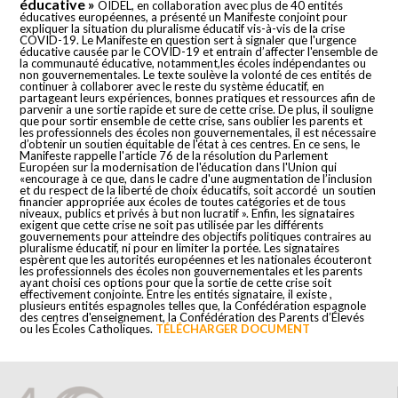
éducative »
OIDEL, en collaboration avec plus de 40 entités
éducatives européennes, a présenté un Manifeste conjoint pour
expliquer la situation du pluralisme éducatif vis-à-vis de la crise
COVID-19. Le Manifeste en question sert à signaler que l'urgence
éducative causée par le COVID-19 et entrain d’affecter l'ensemble de
la communauté éducative, notamment,les écoles indépendantes ou
non gouvernementales. Le texte soulève la volonté de ces entités de
continuer à collaborer avec le reste du système éducatif, en
partageant leurs expériences, bonnes pratiques et ressources afin de
parvenir a une sortie rapide et sure de cette crise. De plus, il souligne
que pour sortir ensemble de cette crise, sans oublier les parents et
les professionnels des écoles non gouvernementales, il est nécessaire
d’obtenir un soutien équitable de l'état à ces centres. En ce sens, le
Manifeste rappelle l'article 76 de la résolution du Parlement
Européen sur la modernisation de l'éducation dans l'Union qui
«encourage à ce que, dans le cadre d'une augmentation de l’inclusion
et du respect de la liberté de choix éducatifs, soit accordé un soutien
financier appropriée aux écoles de toutes catégories et de tous
niveaux, publics et privés à but non lucratif ». Enfin, les signataires
exigent que cette crise ne soit pas utilisée par les différents
gouvernements pour atteindre des objectifs politiques contraires au
pluralisme éducatif, ni pour en limiter la portée. Les signataires
espèrent que les autorités européennes et les nationales écouteront
les professionnels des écoles non gouvernementales et les parents
ayant choisi ces options pour que la sortie de cette crise soit
effectivement conjointe. Entre les entités signataire, il existe ,
plusieurs entités espagnoles telles que, la Confédération espagnole
des centres d'enseignement, la Confédération des Parents d’Élevés
ou les Écoles Catholiques.
TÉLÉCHARGER DOCUMENT