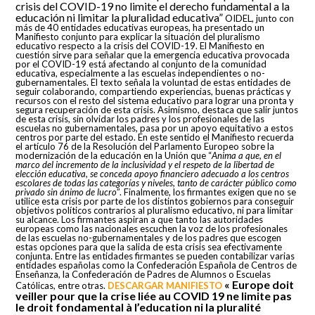
crisis del COVID-19 no limite el derecho fundamental a la
educación ni limitar la pluralidad educativa”
OIDEL, junto con
más de 40 entidades educativas europeas, ha presentado un
Manifiesto conjunto para explicar la situación del pluralismo
educativo respecto a la crisis del COVID-19. El Manifiesto en
cuestión sirve para señalar que la emergencia educativa provocada
por el COVID-19 está afectando al conjunto de la comunidad
educativa, especialmente a las escuelas independientes o no-
gubernamentales. El texto señala la voluntad de estas entidades de
seguir colaborando, compartiendo experiencias, buenas prácticas y
recursos con el resto del sistema educativo para lograr una pronta y
segura recuperación de esta crisis. Asimismo, destaca que salir juntos
de esta crisis, sin olvidar los padres y los profesionales de las
escuelas no gubernamentales, pasa por un apoyo equitativo a estos
centros por parte del estado. En este sentido el Manifiesto recuerda
el artículo 76 de la Resolución del Parlamento Europeo sobre la
modernización de la educación en la Unión que “
Anima a que, en el
marco del incremento de la inclusividad y el respeto de la libertad de
elección educativa, se conceda apoyo financiero adecuado a los centros
escolares de todas las categorías y niveles, tanto de carácter público como
privado sin ánimo de lucro
”. Finalmente, los firmantes exigen que no se
utilice esta crisis por parte de los distintos gobiernos para conseguir
objetivos políticos contrarios al pluralismo educativo, ni para limitar
su alcance. Los firmantes aspiran a que tanto las autoridades
europeas como las nacionales escuchen la voz de los profesionales
de las escuelas no-gubernamentales y de los padres que escogen
estas opciones para que la salida de esta crisis sea efectivamente
conjunta. Entre las entidades firmantes se pueden contabilizar varias
entidades españolas como la Confederación Española de Centros de
Enseñanza, la Confederación de Padres de Alumnos o Escuelas
« Europe doit
Católicas, entre otras.
DESCARGAR MANIFIESTO
veiller pour que la crise liée au COVID 19 ne limite pas
le droit fondamental à l’education ni la pluralité