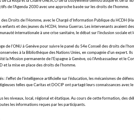
La Rioja et la Chaire UNESCO de la citoyenneté démocratique et de la libert
jectifs de l’Agenda 2030 avec une approche basée sur les droits de l’homme.
 des Droits de l’Homme, avec le Chargé d’Information Publique du HCDH (Ha
des enfants et des jeunes du HCDH, Imma Guerras. Les intervenants avaient des
uté internationale à une crise sanitaire, le débat sur l’inclusion sociale et le
iège de l’ONU à Genève pour suivre le panel du 54e Conseil des droits de l’h
s conservées à la Bibliothèque des Nations Unies, en compagnie d’un expert. Il
isité la Mission permanente de l’Espagne à Genève, où l’Ambassadeur et le Con
D et la mise en place des droits de l’homme.
s : l’effet de l’intelligence artificielle sur l’éducation, les mécanismes de dé
stigieuses telles que Caritas et DOCIP ont partagé leurs connaissances avec le
 les niveaux, local, régional et étatique. Au cours de cette formation, des dé
utes les informations reçues par les participants.
.