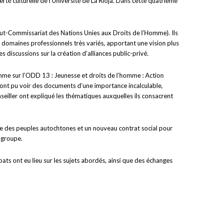
é culturelle de l’Université de La Rioja. Dans cette quatrième
ut-Commissariat des Nations Unies aux Droits de l’Homme). Ils
 domaines professionnels très variés, apportant une vision plus
s discussions sur la création d’alliances public-privé.
omme sur l’ODD 13 : Jeunesse et droits de l’homme : Action
s ont pu voir des documents d’une importance incalculable,
seiller ont expliqué les thématiques auxquelles ils consacrent
fense des peuples autochtones et un nouveau contrat social pour
 groupe.
bats ont eu lieu sur les sujets abordés, ainsi que des échanges