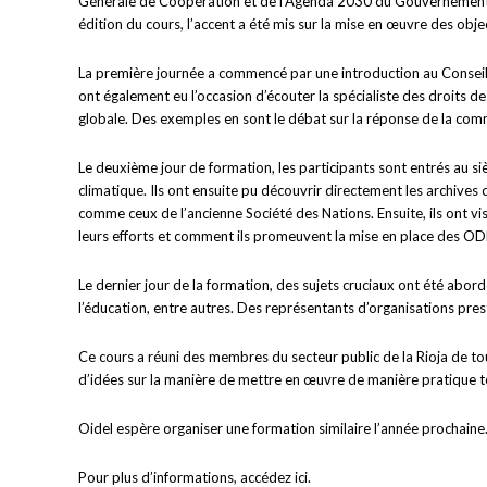
Générale de Coopération et de l’Agenda 2030 du Gouvernement de 
édition du cours, l’accent a été mis sur la mise en œuvre des ob
La première journée a commencé par une introduction au Conseil
ont également eu l’occasion d’écouter la spécialiste des droits 
globale. Des exemples en sont le débat sur la réponse de la communa
Le deuxième jour de formation, les participants sont entrés au s
climatique. Ils ont ensuite pu découvrir directement les archive
comme ceux de l’ancienne Société des Nations. Ensuite, ils ont v
leurs efforts et comment ils promeuvent la mise en place des OD
Le dernier jour de la formation, des sujets cruciaux ont été abordé
l’éducation, entre autres. Des représentants d’organisations pre
Ce cours a réuni des membres du secteur public de la Rioja de tous
d’idées sur la manière de mettre en œuvre de manière pratique to
Oidel espère organiser une formation similaire l’année prochaine
Pour plus d’informations, accédez
ici
.