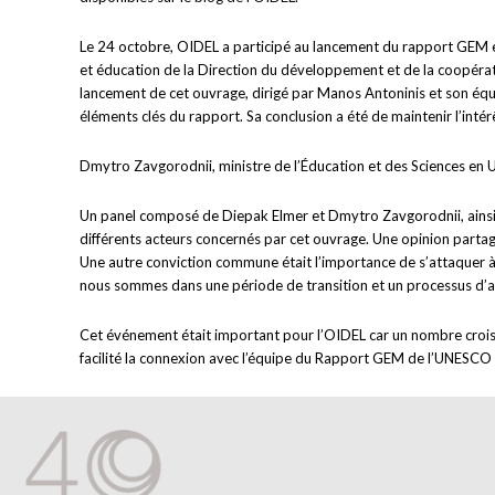
Le 24 octobre, OIDEL a participé au lancement du rapport GEM en
et éducation de la Direction du développement et de la coopéra
lancement de cet ouvrage, dirigé par Manos Antoninis et son équip
éléments clés du rapport. Sa conclusion a été de maintenir l’inté
Dmytro Zavgorodnii, ministre de l’Éducation et des Sciences en U
Un panel composé de Diepak Elmer et Dmytro Zavgorodnii, ainsi q
différents acteurs concernés par cet ouvrage. Une opinion partagé
Une autre conviction commune était l’importance de s’attaquer à l
nous sommes dans une période de transition et un processus d’a
Cet événement était important pour l’OIDEL car un nombre croissa
facilité la connexion avec l’équipe du Rapport GEM de l’UNESCO e