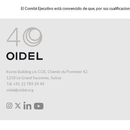
El Comité Ejecutivo está convencido de que, por sus cualificacio
Kyoto Building c/o COE, Chemin du Pommier 42,
1218 Le Grand Saconnex, Suisse
Tél. +41 22 789 29 49
oidel@oidel.org