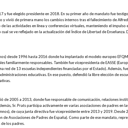
 y fue elegido presidente en 2018. En su primer año de mandato fue testigo d
y vivió de primera mano los cambios internos tras el fallecimiento de Alfred
e las actividades en línea y conferencias virtuales, manteniendo el impulso en
 cual se ve reflejado en la actualización del Índice de Libertad de Enseñanza.
lumnos) desde 1996 hasta 2016 donde ha implantado el modelo europeo EFQM 
iales familiarmente responsables. También fue vicepresidenta de EASSE (Euro
(una red de 13 escuelas independientes financiadas por el Estado). Además, f
dministraciones educativas. En ese puesto, defendió la libre elección de escu
ativas.
ció de 2005 a 2013, donde fue responsable de comunicación, relaciones institu
demás, Sr. Prats participa activamente en varias asociaciones de padres en 
nos), de cuya junta directiva fue vicepresidente entre 2013 y 2019. Desde 
n de Asociaciones de Padres de España). Como parte de ese mandato, represe
s de los padres.