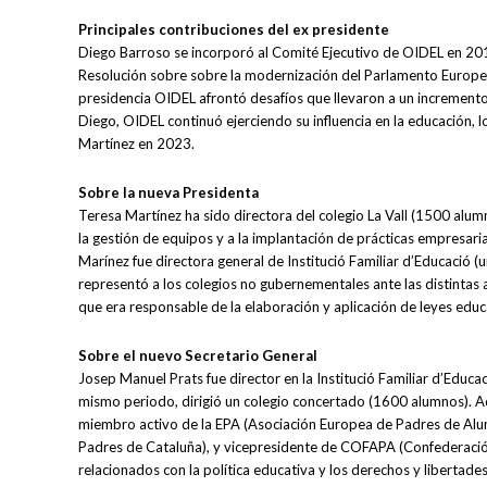
Principales contribuciones del ex presidente
Diego Barroso se incorporó al Comité Ejecutivo de OIDEL en 2017
Resolución sobre sobre la modernización del Parlamento Europeo 
presidencia OIDEL afrontó desafíos que llevaron a un incremento d
Diego, OIDEL continuó ejerciendo su influencia en la educación, lo
Martínez en 2023.
Sobre la nueva Presidenta
Teresa Martínez ha sido directora del colegio La Vall (1500 a
la gestión de equipos y a la implantación de prácticas empresar
Marínez fue directora general de Institució Familiar d’Educació 
representó a los colegios no gubernementales ante las distintas a
que era responsable de la elaboración y aplicación de leyes educ
Sobre el nuevo Secretario General
Josep Manuel Prats fue director en la Institució Familiar d’Educa
mismo periodo, dirigió un colegio concertado (1600 alumnos). A
miembro activo de la EPA (Asociación Europea de Padres de Alum
Padres de Cataluña), y vicepresidente de COFAPA (Confederació
relacionados con la política educativa y los derechos y libertade