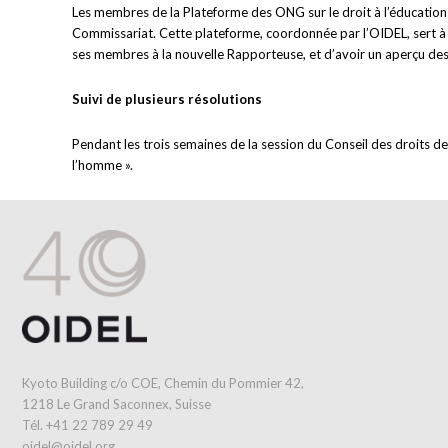
Les membres de la Plateforme des ONG sur le droit à l’éducation 
Commissariat. Cette plateforme, coordonnée par l’OIDEL, sert à don
ses membres à la nouvelle Rapporteuse, et d’avoir un aperçu des 
Suivi de plusieurs résolutions
Pendant les trois semaines de la session du Conseil des droits de
l’homme ».
Kyoto Building c/o COE, Chemin du Pommier 42,
1218 Le Grand Saconnex, Suisse
Tél. +41 22 789 29 49
oidel@oidel.org