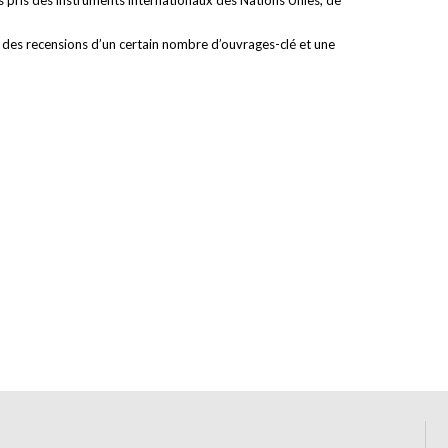
ts pris des instruments internationaux des Nations Unies, de
t des recensions d’un certain nombre d’ouvrages-clé et une