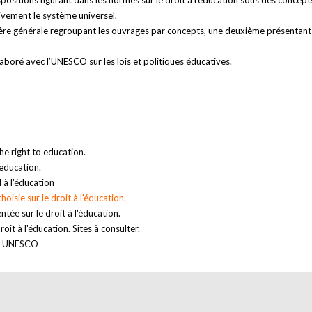
spositions figurant dans les normes sur le droit à l’éducation sous des concep
ivement le système universel.
emière générale regroupant les ouvrages par concepts, une deuxième présentan
aboré avec l’UNESCO sur les lois et politiques éducatives.
e right to education.
 education.
 à l'éducation
isie sur le droit à l'éducation.
ée sur le droit à l'éducation.
it à l'éducation. Sites à consulter.
es. UNESCO