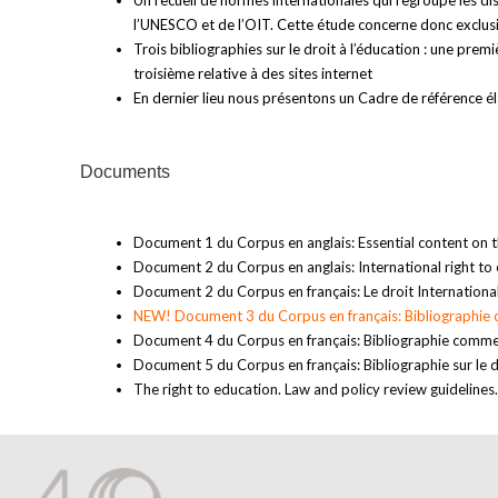
Un recueil de normes internationales qui regroupe les di
l’UNESCO et de l’OIT. Cette étude concerne donc exclus
Trois bibliographies sur le droit à l’éducation : une pr
troisième relative à des sites internet
En dernier lieu nous présentons un Cadre de référence él
Documents
Document 1 du Corpus en anglais: Essential content on th
Document 2 du Corpus en anglais: International right to
Document 2 du Corpus en français: Le droit International
NEW! Document 3 du Corpus en français: Bibliographie cho
Document 4 du Corpus en français: Bibliographie comment
Document 5 du Corpus en français: Bibliographie sur le dro
The right to education. Law and policy review guidelin