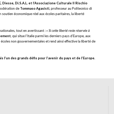
iesse, Di.S.A.L. et l’Associazione Culturale Il Rischio
 modération de
Tommaso Agasisti
, professeur au Politecnico di
outien économique réel aux écoles paritaires, la liberté
ationales, tout en avertissant :
« Si cette liberté reste réservée à
gnement
, qui situe l’Italie parmi les derniers pays d’Europe, aux
s écoles non gouvernementales et rend ainsi effective la liberté de
 l’un des grands défis pour l’avenir du pays et de l’Europe
.