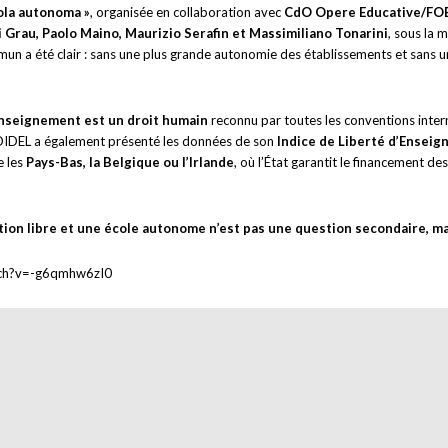
uola autonoma »
, organisée en collaboration avec
CdO Opere Educative/FOE, D
i Grau, Paolo Maino, Maurizio Serafin et Massimiliano Tonarini
, sous la
a été clair : sans une plus grande autonomie des établissements et sans un s
enseignement est un droit humain
reconnu par toutes les conventions intern
IDEL a également présenté les données de son
Indice de Liberté d’Ensei
e les
Pays-Bas, la Belgique ou l’Irlande
, où l’État garantit le financement de
ion libre et une école autonome n’est pas une question secondaire, mais
atch?v=-g6qmhw6zI0