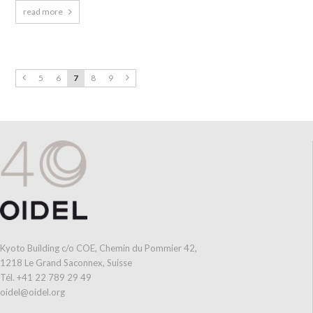
read more
5
6
7
8
9
Kyoto Building c/o COE, Chemin du Pommier 42,
1218 Le Grand Saconnex, Suisse
Tél. +41 22 789 29 49
oidel@oidel.org