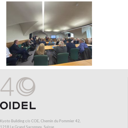
Kyoto Building c/o COE, Chemin du Pommier 42,
1218 Le Grand Saconnex, Suisse