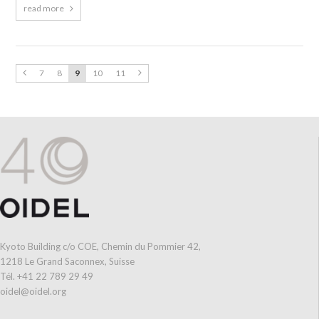
read more
7
8
9
10
11
Kyoto Building c/o COE, Chemin du Pommier 42,
1218 Le Grand Saconnex, Suisse
Tél. +41 22 789 29 49
oidel@oidel.org